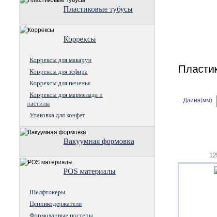
Пластиковые тубусы
Коррексы
Коррексы для макарун
Пластик
Коррексы для зефира
Коррексы для печенья
Коррексы для мармелада и
Длина(мм)
пастилы
Упаковка для конфет
Вакуумная формовка
12
POS материалы
Шелфтокеры
Ценникодержатели
Формованные постеры