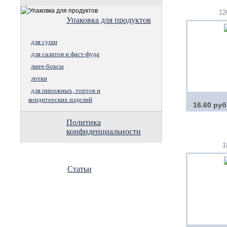
12
Упаковка для продуктов
для суши
для салатов и фаст-фуда
ланч-боксы
лотки
для пирожных, тортов и
кондитерских изделий
16.60 руб
Политика
конфиденциальности
1
Статьи