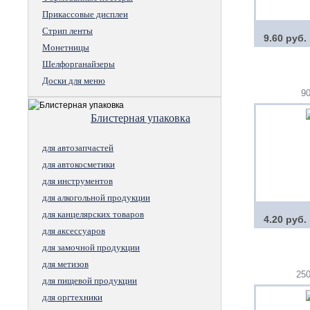
Прикассовые дисплеи
Стрип ленты
9.60 руб.
Монетницы
Шелфорганайзеры
Доски для меню
9
Блистерная упаковка
для автозапчастей
для автокосметики
для инструментов
для алкогольной продукции
для канцелярских товаров
4.20 руб.
для аксессуаров
для замочной продукции
для метизов
25
для пищевой продукции
для оргтехники