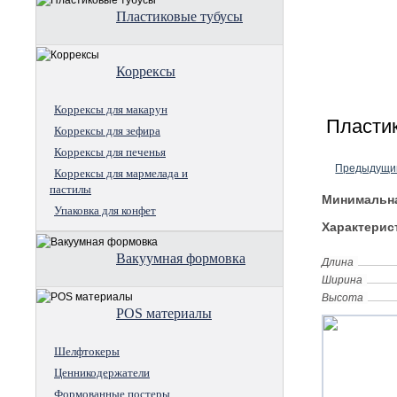
Пластиковые тубусы
Коррексы
Коррексы для макарун
Пластик
Коррексы для зефира
Коррексы для печенья
Предыдущи
Коррексы для мармелада и
пастилы
Минимальна
Упаковка для конфет
Характерис
Вакуумная формовка
Длина
Ширина
Высота
POS материалы
Шелфтокеры
Ценникодержатели
Формованные постеры