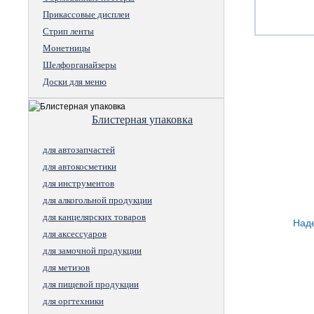
Прикассовые дисплеи
Стрип ленты
Монетницы
Шелфорганайзеры
Доски для меню
Блистерная упаковка
для автозапчастей
для автокосметики
для инструментов
для алкогольной продукции
для канцелярских товаров
Наде
для аксессуаров
для замочной продукции
для метизов
для пищевой продукции
для оргтехники