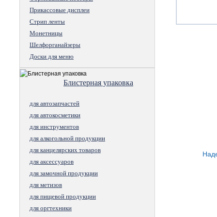
Прикассовые дисплеи
Стрип ленты
Монетницы
Шелфорганайзеры
Доски для меню
Блистерная упаковка
для автозапчастей
для автокосметики
для инструментов
для алкогольной продукции
для канцелярских товаров
Наде
для аксессуаров
для замочной продукции
для метизов
для пищевой продукции
для оргтехники