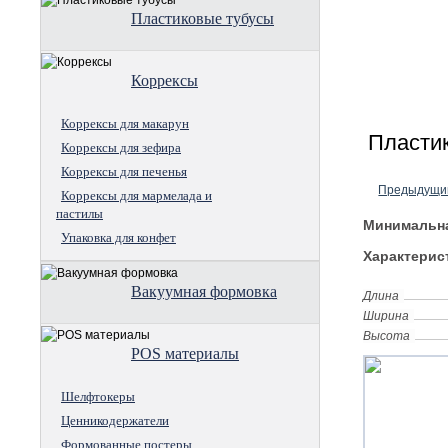
Пластиковые тубусы
Коррексы
Коррексы для макарун
Пластик
Коррексы для зефира
Коррексы для печенья
Предыдущи
Коррексы для мармелада и
пастилы
Минимальна
Упаковка для конфет
Характерис
Вакуумная формовка
Длина
Ширина
Высота
POS материалы
Шелфтокеры
Ценникодержатели
Формованные постеры