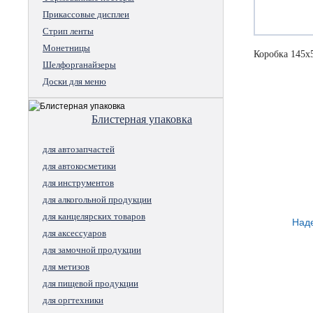
Прикассовые дисплеи
Стрип ленты
Монетницы
Коробка 145х
Шелфорганайзеры
Доски для меню
Блистерная упаковка
для автозапчастей
для автокосметики
для инструментов
для алкогольной продукции
для канцелярских товаров
Наде
для аксессуаров
для замочной продукции
для метизов
для пищевой продукции
для оргтехники