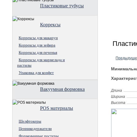
Пластиковые тубусы
Коррексы
Коррексы для макарун
Пластик
Коррексы для зефира
Коррексы для печенья
Предыдущи
Коррексы для мармелада и
пастилы
Минимальна
Упаковка для конфет
Характерис
Вакуумная формовка
Длина
Ширина
Высота
POS материалы
Шелфтокеры
Ценникодержатели
Формованные постеры