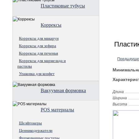
Пластиковые тубусы
Коррексы
Коррексы для макарун
Пластик
Коррексы для зефира
Коррексы для печенья
Предыдущи
Коррексы для мармелада и
пастилы
Минимальна
Упаковка для конфет
Характерис
Вакуумная формовка
Длина
Ширина
Высота
POS материалы
Шелфтокеры
Ценникодержатели
Формованные постеры