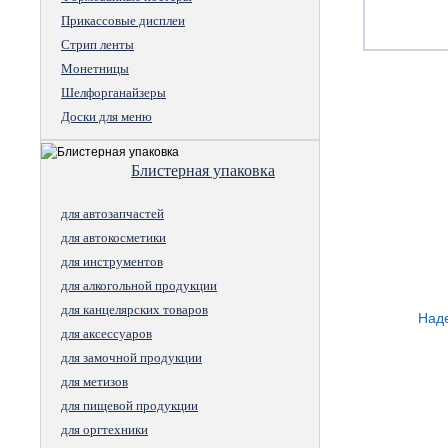
Прикассовые дисплеи
Стрип ленты
Монетницы
Шелфорганайзеры
Доски для меню
Блистерная упаковка
для автозапчастей
для автокосметики
для инструментов
для алкогольной продукции
для канцелярских товаров
Наде
для аксессуаров
для замочной продукции
для метизов
для пищевой продукции
для оргтехники