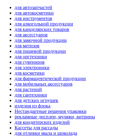
для автозапчастей
для автокосметики
для инструментов
для алкогольной продукции
для канцелярских товаров
для аксессуаров
для замочной продукции
для метизов
для пищевой продукции
для оргтехники
для сувениров
для электроники
для косметики
для фармацевтической продукции
для мобильных аксессуаров
для растений
для сантехники
для детских игрушек
изделия из флока
Нестандартные решения упаковки
рекламные дисплеи, муляжи, витрины
для кондитерских изделий
Кассеты для рассады
для отливки мыла и шоколада