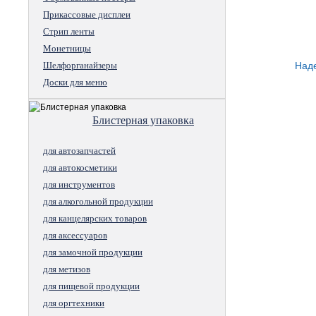
Прикассовые дисплеи
Стрип ленты
Монетницы
Шелфорганайзеры
Наде
Доски для меню
Блистерная упаковка
для автозапчастей
для автокосметики
для инструментов
для алкогольной продукции
для канцелярских товаров
для аксессуаров
для замочной продукции
для метизов
для пищевой продукции
для оргтехники