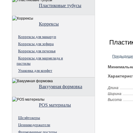
Пластиковые тубусы
Коррексы
Коррексы для макарун
Пласти
Коррексы для зефира
Коррексы для печенья
Предыдущи
Коррексы для мармелада и
пастилы
Минимальна
Упаковка для конфет
Характерис
Вакуумная формовка
Длина
Ширина
Высота
POS материалы
Шелфтокеры
Ценникодержатели
Формованные постеры