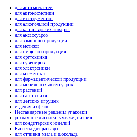
для автозапчастей
для автокосметики
для инструментов
для алкогольной продукции
для канцелярских товаров
для аксессуаров
для замочной продукции
для метизов
для пищевой продукции
для оргтехники
для сувениров
для электроники
для косметики
для фармацевтической продукции
для мобильных аксессуаров
для растений
для сантехники
для детских игрушек
изделия из флока
Нестандартные решения упаковки
рекламные дисплеи, муляжи, витрины
для кондитерских изделий
Кассеты для рассады
для отливки мыла и шоколада