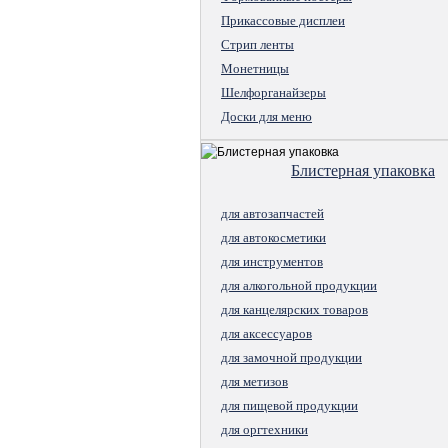
Прикассовые дисплеи
Стрип ленты
Монетницы
Шелфорганайзеры
Доски для меню
Блистерная упаковка
для автозапчастей
для автокосметики
для инструментов
для алкогольной продукции
для канцелярских товаров
для аксессуаров
для замочной продукции
для метизов
для пищевой продукции
для оргтехники