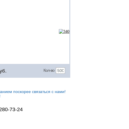
Кол-во
уб.
анием поскорее связаться с нами!
!
 280-73-24