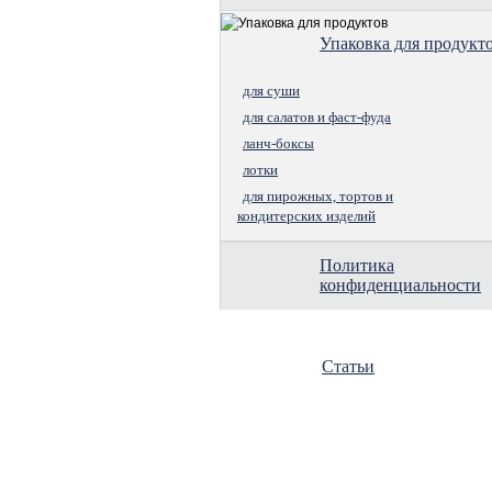
Упаковка для продукт
для суши
для салатов и фаст-фуда
ланч-боксы
лотки
для пирожных, тортов и
кондитерских изделий
Политика
конфиденциальности
Статьи