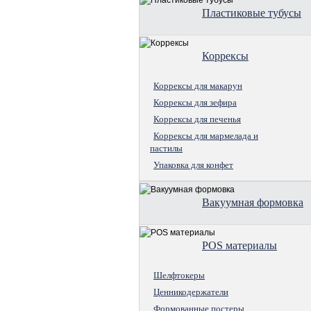
Пластиковые тубусы
Коррексы
Коррексы для макарун
Коррексы для зефира
Коррексы для печенья
Коррексы для мармелада и
пастилы
Упаковка для конфет
Вакуумная формовка
POS материалы
Шелфтокеры
Ценникодержатели
Формованные постеры