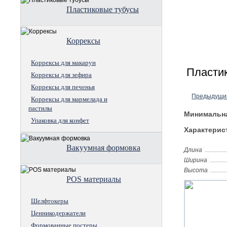
Пластиковые тубусы
Коррексы
Коррексы для макарун
Пластик
Коррексы для зефира
Коррексы для печенья
Предыдущи
Коррексы для мармелада и
пастилы
Минимальна
Упаковка для конфет
Характерис
Вакуумная формовка
Длина
Ширина
Высота
POS материалы
Шелфтокеры
Ценникодержатели
Формованные постеры