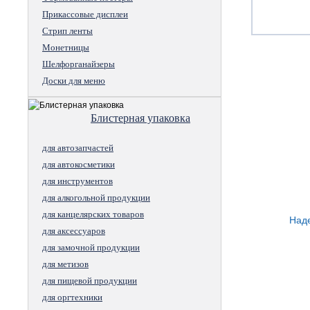
Прикассовые дисплеи
Стрип ленты
Монетницы
Шелфорганайзеры
Доски для меню
Блистерная упаковка
для автозапчастей
для автокосметики
для инструментов
для алкогольной продукции
для канцелярских товаров
Наде
для аксессуаров
для замочной продукции
для метизов
для пищевой продукции
для оргтехники