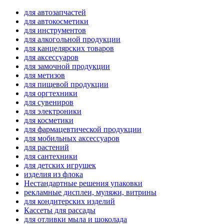
для автозапчастей
для автокосметики
для инструментов
для алкогольной продукции
для канцелярских товаров
для аксессуаров
для замочной продукции
для метизов
для пищевой продукции
для оргтехники
для сувениров
для электроники
для косметики
для фармацевтической продукции
для мобильных аксессуаров
для растений
для сантехники
для детских игрушек
изделия из флока
Нестандартные решения упаковки
рекламные дисплеи, муляжи, витрины
для кондитерских изделий
Кассеты для рассады
для отливки мыла и шоколада