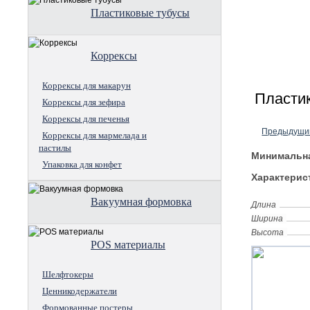
Пластиковые тубусы
Коррексы
Коррексы для макарун
Пластик
Коррексы для зефира
Коррексы для печенья
Предыдущи
Коррексы для мармелада и
пастилы
Минимальна
Упаковка для конфет
Характерис
Вакуумная формовка
Длина
Ширина
Высота
POS материалы
Шелфтокеры
Ценникодержатели
Формованные постеры