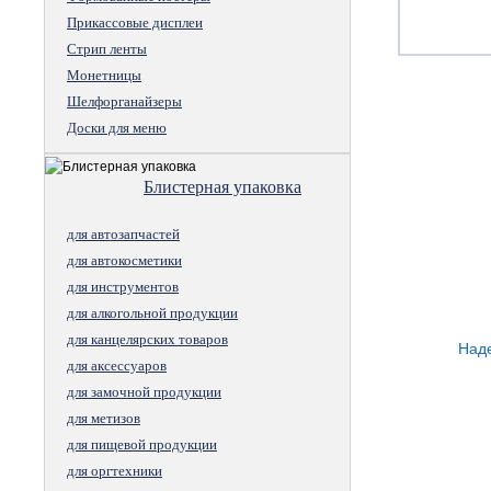
Прикассовые дисплеи
Стрип ленты
Монетницы
Шелфорганайзеры
Доски для меню
Блистерная упаковка
для автозапчастей
для автокосметики
для инструментов
для алкогольной продукции
для канцелярских товаров
Наде
для аксессуаров
для замочной продукции
для метизов
для пищевой продукции
для оргтехники