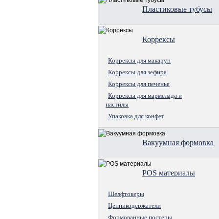
Пластиковые тубусы
Коррексы
Коррексы для макарун
Коррексы для зефира
Коррексы для печенья
Коррексы для мармелада и
пастилы
Упаковка для конфет
Вакуумная формовка
POS материалы
Шелфтокеры
Ценникодержатели
Формованные постеры