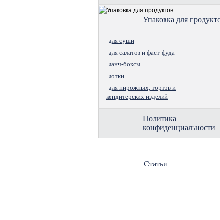
Упаковка для продукт
для суши
для салатов и фаст-фуда
ланч-боксы
лотки
для пирожных, тортов и
кондитерских изделий
Политика
конфиденциальности
Статьи