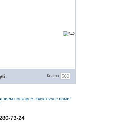
Кол-во
уб.
анием поскорее связаться с нами!
!
 280-73-24