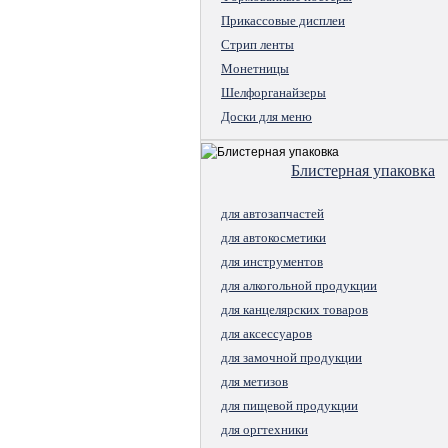
Прикассовые дисплеи
Стрип ленты
Монетницы
Шелфорганайзеры
Доски для меню
Блистерная упаковка
для автозапчастей
для автокосметики
для инструментов
для алкогольной продукции
для канцелярских товаров
для аксессуаров
для замочной продукции
для метизов
для пищевой продукции
для оргтехники