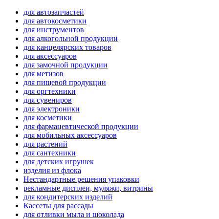
для автозапчастей
для автокосметики
для инструментов
для алкогольной продукции
для канцелярских товаров
для аксессуаров
для замочной продукции
для метизов
для пищевой продукции
для оргтехники
для сувениров
для электроники
для косметики
для фармацевтической продукции
для мобильных аксессуаров
для растений
для сантехники
для детских игрушек
изделия из флока
Нестандартные решения упаковки
рекламные дисплеи, муляжи, витрины
для кондитерских изделий
Кассеты для рассады
для отливки мыла и шоколада