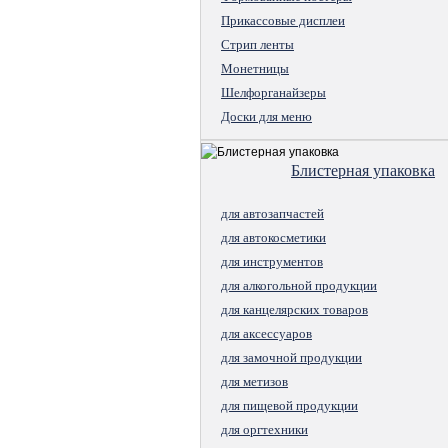
Прикассовые дисплеи
Стрип ленты
Монетницы
Шелфорганайзеры
Доски для меню
Блистерная упаковка
для автозапчастей
для автокосметики
для инструментов
для алкогольной продукции
для канцелярских товаров
для аксессуаров
для замочной продукции
для метизов
для пищевой продукции
для оргтехники