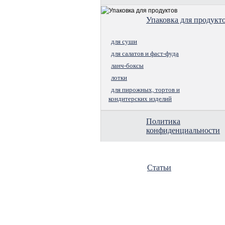
Упаковка для продукт
для суши
для салатов и фаст-фуда
ланч-боксы
лотки
для пирожных, тортов и
кондитерских изделий
Политика
конфиденциальности
Статьи