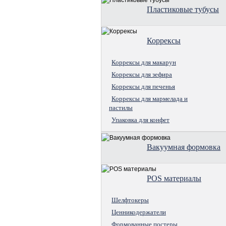
Пластиковые тубусы
Коррексы
Коррексы для макарун
Коррексы для зефира
Коррексы для печенья
Коррексы для мармелада и
пастилы
Упаковка для конфет
Вакуумная формовка
POS материалы
Шелфтокеры
Ценникодержатели
Формованные постеры